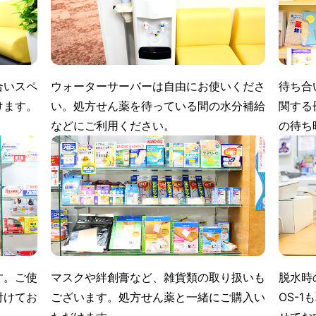
合いスペ
ウォーターサーバーは自由にお使いくださ
待ち合
けます。
い。処方せん薬を待っている間の水分補給
関する
などにご利用ください。
の待ち
す。ご使
マスクや絆創膏など、雑貨類の取り扱いも
脱水時
付けてお
ございます。処方せん薬と一緒にご購入い
OS-